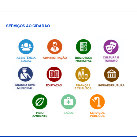
SERVIÇOS AO CIDADÃO
[popup show="ALL"]