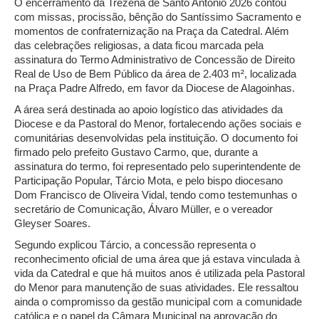
O encerramento da Trezena de Santo Antônio 2026 contou
com missas, procissão, bênção do Santíssimo Sacramento e
momentos de confraternização na Praça da Catedral. Além
das celebrações religiosas, a data ficou marcada pela
assinatura do Termo Administrativo de Concessão de Direito
Real de Uso de Bem Público da área de 2.403 m², localizada
na Praça Padre Alfredo, em favor da Diocese de Alagoinhas.
A área será destinada ao apoio logístico das atividades da
Diocese e da Pastoral do Menor, fortalecendo ações sociais e
comunitárias desenvolvidas pela instituição. O documento foi
firmado pelo prefeito Gustavo Carmo, que, durante a
assinatura do termo, foi representado pelo superintendente de
Participação Popular, Tárcio Mota, e pelo bispo diocesano
Dom Francisco de Oliveira Vidal, tendo como testemunhas o
secretário de Comunicação, Álvaro Müller, e o vereador
Gleyser Soares.
Segundo explicou Tárcio, a concessão representa o
reconhecimento oficial de uma área que já estava vinculada à
vida da Catedral e que há muitos anos é utilizada pela Pastoral
do Menor para manutenção de suas atividades. Ele ressaltou
ainda o compromisso da gestão municipal com a comunidade
católica e o papel da Câmara Municipal na aprovação do