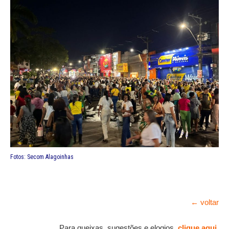
Fotos: Secom Alagoinhas
← voltar
Para queixas, sugestões e elogios,
clique aqui
.