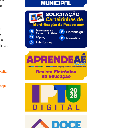
a à
da
e
o
 e
luxo.
oltar
aqui
.