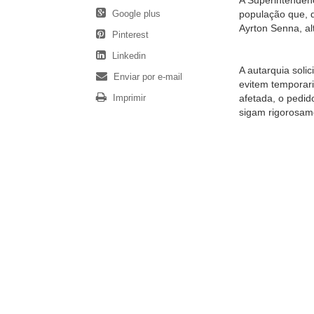
A Superintendên
Google plus
população que, d
Ayrton Senna, al
Pinterest
Linkedin
A autarquia soli
Enviar por e-mail
evitem temporari
Imprimir
afetada, o pedi
sigam rigorosame