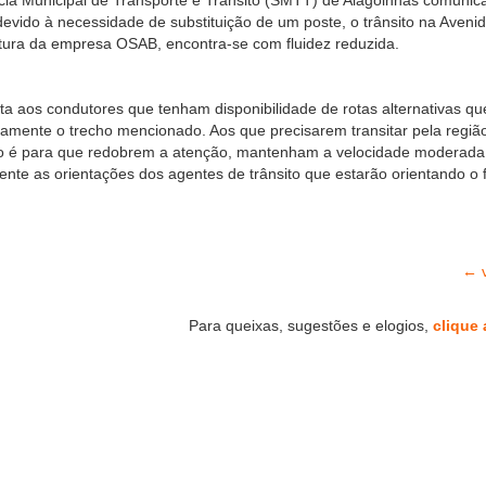
cia Municipal de Transporte e Trânsito (SMTT) de Alagoinhas comunic
evido à necessidade de substituição de um poste, o trânsito na Aveni
tura da empresa OSAB, encontra-se com fluidez reduzida.
cita aos condutores que tenham disponibilidade de rotas alternativas qu
amente o trecho mencionado. Aos que precisarem transitar pela regiã
do é para que redobrem a atenção, mantenham a velocidade moderada
nte as orientações dos agentes de trânsito que estarão orientando o f
← v
Para queixas, sugestões e elogios,
clique 