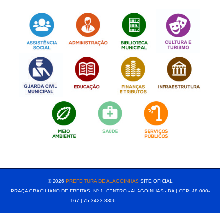
[popup show="ALL"]
© 2026
PREFEITURA DE ALAGOINHAS
SITE OFICIAL
PRAÇA GRACILIANO DE FREITAS, Nº 1, CENTRO - ALAGOINHAS - BA | CEP: 48.000-
167 | 75 3423-8306⠀⠀⠀⠀⠀⠀⠀⠀⠀⠀