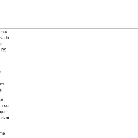
ento-
ovado
se
a R$
o
ões
e.
se
am ser
 que
orizar
uma