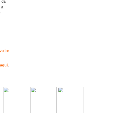
s da
 a
e
voltar
 aqui
.