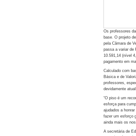
Os professores da
base. O projeto d
pela Câmara de Ve
passa a variar de
10.591,14 (nível 4
pagamento em ma
Calculado com ba
Básica e de Valor
professores, espe
devidamente atuali
“O piso é um reco
esforça para cump
ajudados a honrar 
fazer um esforço g
ainda mais os nos
A secretária de E