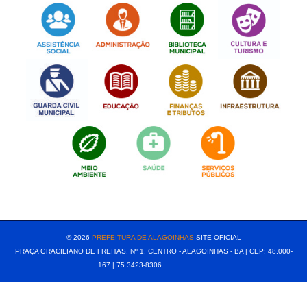
[popup show="ALL"]
© 2026
PREFEITURA DE ALAGOINHAS
SITE OFICIAL
PRAÇA GRACILIANO DE FREITAS, Nº 1, CENTRO - ALAGOINHAS - BA | CEP: 48.000-
167 | 75 3423-8306⠀⠀⠀⠀⠀⠀⠀⠀⠀⠀