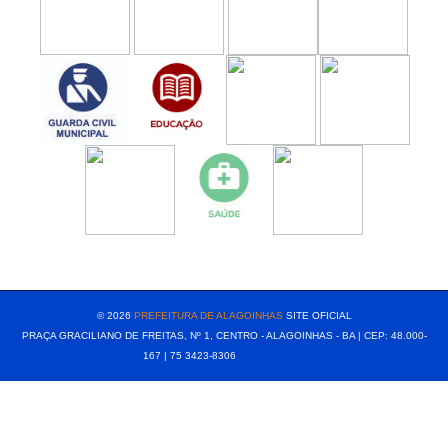
[popup show="ALL"]
© 2026
PREFEITURA DE ALAGOINHAS
SITE OFICIAL
PRAÇA GRACILIANO DE FREITAS, Nº 1, CENTRO - ALAGOINHAS - BA | CEP: 48.000-
167 | 75 3423-8306⠀⠀⠀⠀⠀⠀⠀⠀⠀⠀