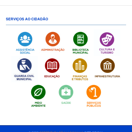
SERVIÇOS AO CIDADÃO
[popup show="ALL"]