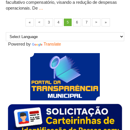
facultativo compensatório, visando a redução de despesas
operacionais. De
…
«
<
3
4
5
6
7
>
»
Powered by
Translate