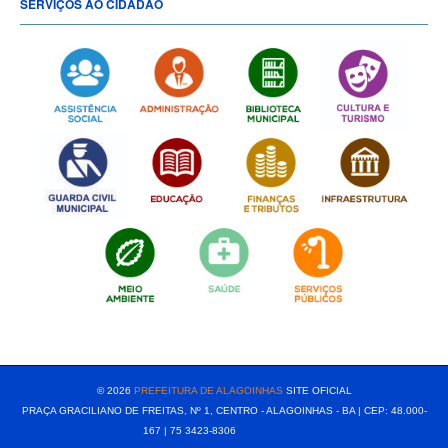
SERVIÇOS AO CIDADÃO
[popup show="ALL"]
© 2026
PREFEITURA DE ALAGOINHAS
SITE OFICIAL
PRAÇA GRACILIANO DE FREITAS, Nº 1, CENTRO - ALAGOINHAS - BA | CEP: 48.000-
167 | 75 3423-8306⠀⠀⠀⠀⠀⠀⠀⠀⠀⠀