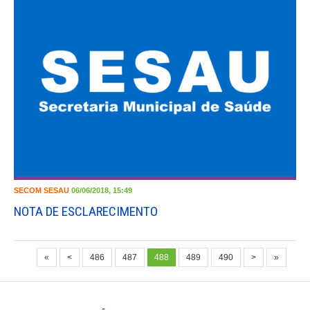
SECOM
SESAU
06/06/2018, 15:49
NOTA DE ESCLARECIMENTO
«
<
486
487
488
489
490
>
»