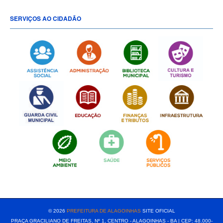
SERVIÇOS AO CIDADÃO
[popup show="ALL"]
© 2026
PREFEITURA DE ALAGOINHAS
SITE OFICIAL
PRAÇA GRACILIANO DE FREITAS, Nº 1, CENTRO - ALAGOINHAS - BA | CEP: 48.000-