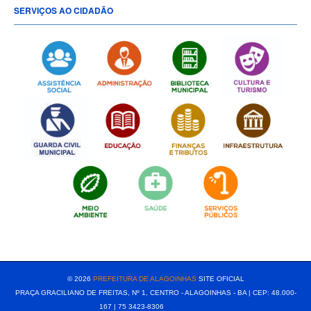
SERVIÇOS AO CIDADÃO
[popup show="ALL"]
© 2026
PREFEITURA DE ALAGOINHAS
SITE OFICIAL
PRAÇA GRACILIANO DE FREITAS, Nº 1, CENTRO - ALAGOINHAS - BA | CEP: 48.000-
167 | 75 3423-8306⠀⠀⠀⠀⠀⠀⠀⠀⠀⠀