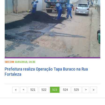
SECOM
11/01/2018, 14:36
Prefeitura realiza Operação Tapa Buraco na Rua
Fortaleza
«
<
521
522
523
524
525
>
»