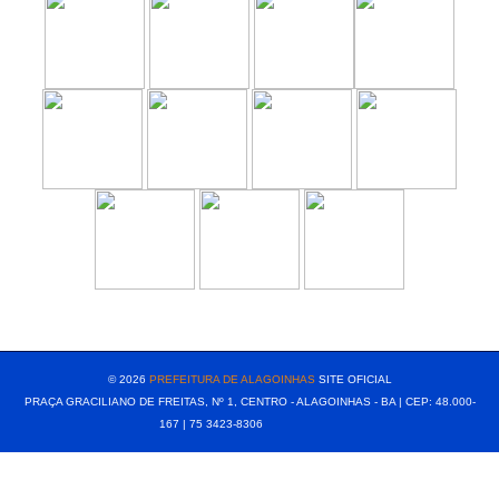
[popup show="ALL"]
© 2026
PREFEITURA DE ALAGOINHAS
SITE OFICIAL
PRAÇA GRACILIANO DE FREITAS, Nº 1, CENTRO - ALAGOINHAS - BA | CEP: 48.000-
167 | 75 3423-8306⠀⠀⠀⠀⠀⠀⠀⠀⠀⠀