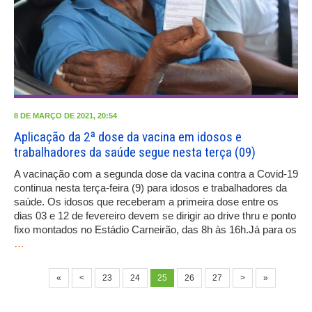
8 DE MARÇO DE 2021, 20:54
Aplicação da 2ª dose da vacina em idosos e
trabalhadores da saúde segue nesta terça (09)
A vacinação com a segunda dose da vacina contra a Covid-19
continua nesta terça-feira (9) para idosos e trabalhadores da
saúde. Os idosos que receberam a primeira dose entre os
dias 03 e 12 de fevereiro devem se dirigir ao drive thru e ponto
fixo montados no Estádio Carneirão, das 8h às 16h.Já para os
…
«
<
23
24
25
26
27
>
»