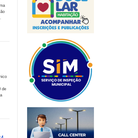
rma
são
.
nico
0 de
 a
24