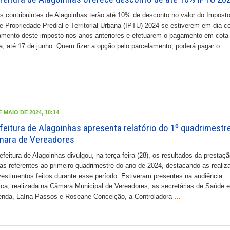
ontribuintes de Alagoinhas terão até 10% de desconto no valor do Impost
e Propriedade Predial e Territorial Urbana (IPTU) 2024 se estiverem em dia 
mento deste imposto nos anos anteriores e efetuarem o pagamento em cota
a, até 17 de junho. Quem fizer a opção pelo parcelamento, poderá pagar o
…
E MAIO DE 2024, 10:14
feitura de Alagoinhas apresenta relatório do 1º quadrimestr
ara de Vereadores
efeitura de Alagoinhas divulgou, na terça-feira (28), os resultados da prestaç
as referentes ao primeiro quadrimestre do ano de 2024, destacando as realiz
vestimentos feitos durante esse período. Estiveram presentes na audiência
ica, realizada na Câmara Municipal de Vereadores, as secretárias de Saúde e
nda, Laína Passos e Roseane Conceição, a Controladora
…