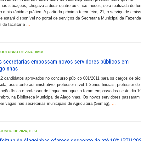
mas situações, chegava a durar quatro ou cinco meses, será realizada de fo
o mais rápida e prática. A partir da próxima terça-feira, 21, o serviço de emis
ne estará disponível no portal de serviços da Secretaria Municipal da Fazenda
 de facilitar a
…
 OUTUBRO DE 2024, 10:58
s secretarias empossam novos servidores públicos em
goinhas
2 candidatos aprovados no concurso público 001/2011 para os cargos de téc
cola, assistente administrativo, professor nível 1 Séries Iniciais, professor de
ação física e professor de língua portuguesa foram empossados neste dia 1
mbro, na Biblioteca Municipal de Alagoinhas. Os novos servidores passaram
ar vagas nas secretarias municipais de Agricultura (Semag),
…
 JUNHO DE 2024, 10:51
feitura de Alagoinhas oferece desconto de até 10% IPTU 20