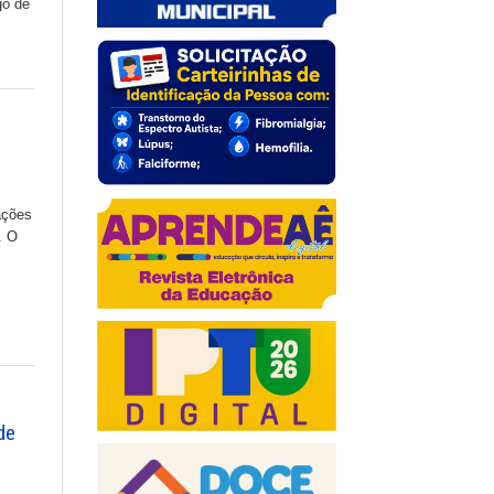
go de
ações
. O
de