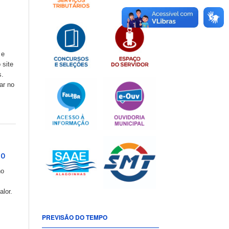
 e
 site
s.
ar no
ro
no
alor.
PREVISÃO DO TEMPO