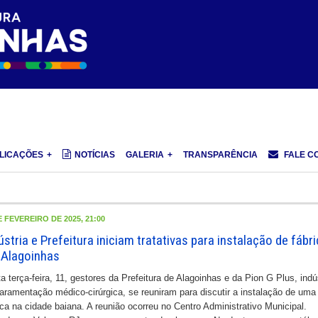
LICAÇÕES
NOTÍCIAS
GALERIA
TRANSPARÊNCIA
FALE C
E FEVEREIRO DE 2025, 21:00
ústria e Prefeitura iniciam tratativas para instalação de fábr
Alagoinhas
a terça-feira, 11, gestores da Prefeitura de Alagoinhas e da Pion G Plus, indú
aramentação médico-cirúrgica, se reuniram para discutir a instalação de uma
ica na cidade baiana. A reunião ocorreu no Centro Administrativo Municipal.