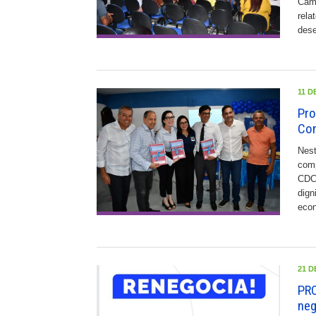
Câma
rela
dese
11 D
Pro
Co
Nest
comp
CDC 
dign
econ
21 D
PRO
neg