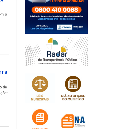
o
com o
e na
ão de
ações