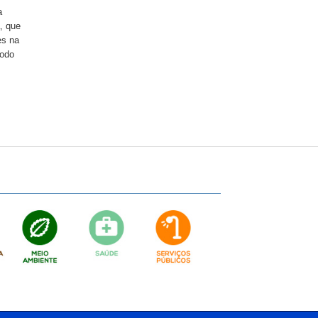
a
, que
es na
íodo