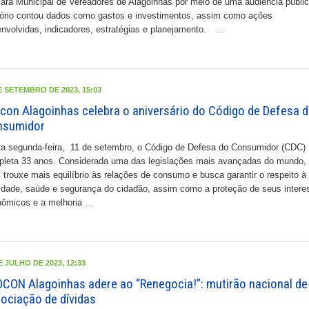
ra Municipal de Vereadores de Alagoinhas por meio de uma audiência públi
tório contou dados como gastos e investimentos, assim como ações
nvolvidas, indicadores, estratégias e planejamento.
…
E SETEMBRO DE 2023, 15:03
con Alagoinhas celebra o aniversário do Código de Defesa 
nsumidor
a segunda-feira, 11 de setembro, o Código de Defesa do Consumidor (CDC)
leta 33 anos. Considerada uma das legislações mais avançadas do mundo,
trouxe mais equilíbrio às relações de consumo e busca garantir o respeito à
idade, saúde e segurança do cidadão, assim como a proteção de seus intere
ômicos e a melhoria
…
E JULHO DE 2023, 12:33
CON Alagoinhas adere ao “Renegocia!”: mutirão nacional de
ociação de dívidas