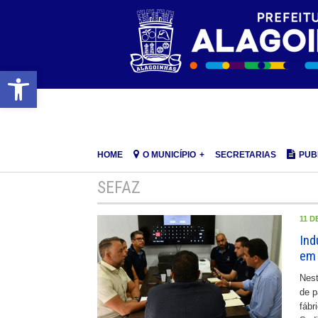
Barra de Ferramentas Aberta
HOME
O MUNICÍPIO
SECRETARIAS
PUB
SEFAZ
11 D
Ind
em 
Nest
de p
fábr