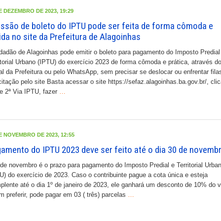
E DEZEMBRO DE 2023, 19:29
ssão de boleto do IPTU pode ser feita de forma cômoda e
ida no site da Prefeitura de Alagoinhas
dadão de Alagoinhas pode emitir o boleto para pagamento do Imposto Predial
itorial Urbano (IPTU) do exercício 2023 de forma cômoda e prática, através do
ial da Prefeitura ou pelo WhatsApp, sem precisar se deslocar ou enfrentar fila
citação pelo site Basta acessar o site https://sefaz.alagoinhas.ba.gov.br/, clic
e 2ª Via IPTU, fazer
…
E NOVEMBRO DE 2023, 12:55
amento do IPTU 2023 deve ser feito até o dia 30 de novemb
e novembro é o prazo para pagamento do Imposto Predial e Territorial Urba
U) do exercício de 2023. Caso o contribuinte pague a cota única e esteja
plente até o dia 1º de janeiro de 2023, ele ganhará um desconto de 10% do v
 preferir, pode pagar em 03 ( três) parcelas
…