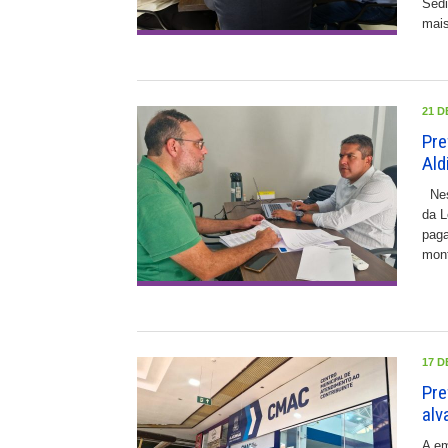
Sedi
mais
21 D
Pre
Ald
Nest
da L
paga
mont
17 D
Pre
alv
A em