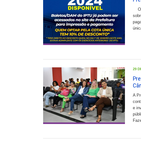
Os c
sobr
paga
únic
29 D
Pre
Câm
A Pr
cont
e in
públ
Faze