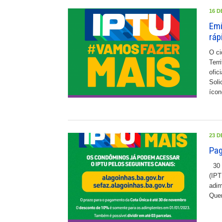
16 D
Emi
ráp
O ci
Terr
ofic
Soli
ícon
23 D
Pag
30 d
(IPT
adim
Quem