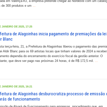
ada em Valença-RJ, a empresa pretende chegar ao Nordeste com um catálo
 de 300 produtos e um
…
E JANEIRO DE 2025, 17:25
feitura de Alagoinhas inicia pagamento de premiações da lei
ir Blanc
a terça-feira, 21, a Prefeitura de Alagoinhas liberou o pagamento das premi
ei Aldir Blanc para os 69 artistas locais que tinham valores de 2024 a receber
mento dependia do encerramento do exercício fiscal da gestão anterior. O
ante, que deve ser pago nas próximas 24 horas, é de R$ 172,5 mil.
…
E JANEIRO DE 2025, 16:21
feitura de Alagoinhas desburocratiza processo de emissão 
arás de funcionamento
issão de Alvará de Funcionamento para empresas, procedimento que, em