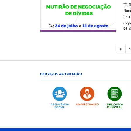
“O R
Naci
tem 
nego
de 2
«
<
SERVIÇOS AO CIDADÃO
[popup show="ALL"]