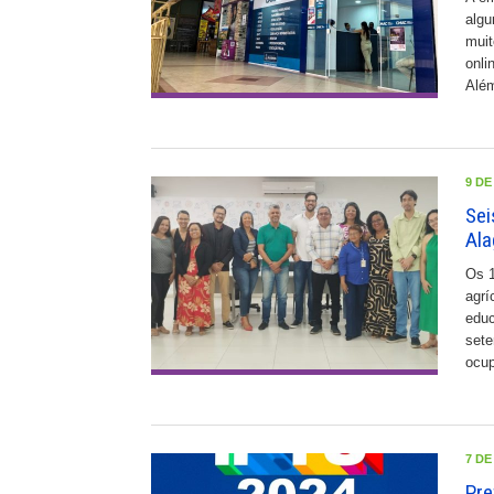
algu
muit
onli
Além
9 DE
Sei
Ala
Os 1
agrí
educ
sete
ocup
7 DE
Pre