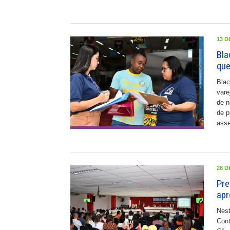
13 D
Bla
que
Blac
vare
de n
de p
ass
28 D
Pre
apr
Nest
Cont