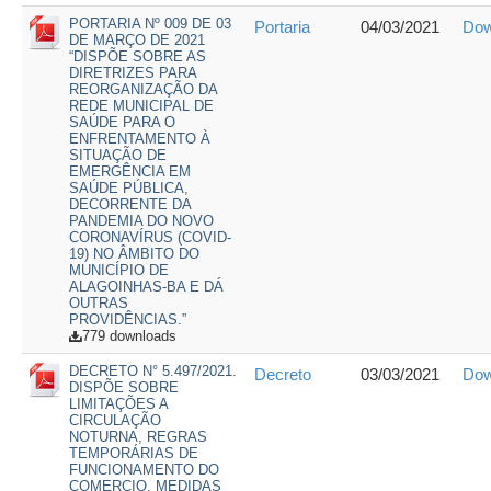
PORTARIA Nº 009 DE 03
Portaria
04/03/2021
Dow
DE MARÇO DE 2021
“DISPÕE SOBRE AS
DIRETRIZES PARA
REORGANIZAÇÃO DA
REDE MUNICIPAL DE
SAÚDE PARA O
ENFRENTAMENTO À
SITUAÇÃO DE
EMERGÊNCIA EM
SAÚDE PÚBLICA,
DECORRENTE DA
PANDEMIA DO NOVO
CORONAVÍRUS (COVID-
19) NO ÂMBITO DO
MUNICÍPIO DE
ALAGOINHAS-BA E DÁ
OUTRAS
PROVIDÊNCIAS.”
779 downloads
DECRETO N° 5.497/2021.
Decreto
03/03/2021
Dow
DISPÕE SOBRE
LIMITAÇÕES A
CIRCULAÇÃO
NOTURNA, REGRAS
TEMPORÁRIAS DE
FUNCIONAMENTO DO
COMERCIO, MEDIDAS