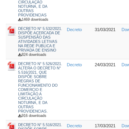
CIRCULAÇÃO
NOTURNA, E DA
OUTRAS
PROVIDENCIAS
1469 downloads
DECRETO N° 5.532/2021.
Decreto
31/03/2021
Dow
DISPÕE ACERCADA DE
SUSPENSÃO DAS
ATIVIDADES LETIVAS
NA REDE PUBLICA E
PRIVADA DE ENSINO
824 downloads
DECRETO N° 5.526/2021.
Decreto
24/03/2021
Dow
ALTERA O DECRETO N°
5.516/2021, QUE
DISPÕE SOBRE
REGRAS DE
FUNCIONAMENTO DO
COMERCIO E
LIMITAÇÃO A
CIRCULAÇÃO
NOTURNA, E DA
OUTRAS
PROVIDENCIAS.
916 downloads
DECRETO N° 5.516/2021.
Decreto
17/03/2021
Dow