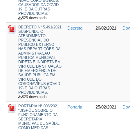
NOVO CORONAVÍRUS,
CAUSADOR DA COVID-
19, E DA OUTRAS
PROVIDENCIAS.
825 downloads
DECRETO N° 5.491/2021.
Decreto
26/02/2021
Dow
SUSPENDE O
ATENDIMENTO
PRESENCIAL DO
PUBLICO EXTERNO
NAS REPARTIÇÕES DA
ADMINISTRAÇÃO
PUBLICA MUNICIPAL
DIRETA E INDIRETA EM
VIRTUDE DA SITUAÇÃO
DE EMERGÊNCIA DE
SAÚDE PUBLICA EM
VIRTUDE DO
CORONAVÍRUS (COVID-
19) E DA OUTRAS
PROVIDENCIAS.
823 downloads
PORTARIA N° 008/2021
Portaria
25/02/2021
Dow
“DISPÕE SOBRE O
FUNCIONAMENTO DA
SECRETARIA
MUNICIPAL DE SAÚDE,
COMO MEDIDAS