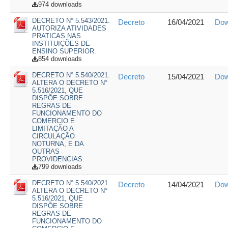
974 downloads
DECRETO N° 5.543/2021.
Decreto
16/04/2021
Dow
AUTORIZA ATIVIDADES
PRATICAS NAS
INSTITUIÇÕES DE
ENSINO SUPERIOR.
854 downloads
DECRETO N° 5.540/2021.
Decreto
15/04/2021
Dow
ALTERA O DECRETO N°
5.516/2021, QUE
DISPÕE SOBRE
REGRAS DE
FUNCIONAMENTO DO
COMERCIO E
LIMITAÇÃO A
CIRCULAÇÃO
NOTURNA, E DA
OUTRAS
PROVIDENCIAS.
799 downloads
DECRETO N° 5.540/2021.
Decreto
14/04/2021
Dow
ALTERA O DECRETO N°
5.516/2021, QUE
DISPÕE SOBRE
REGRAS DE
FUNCIONAMENTO DO