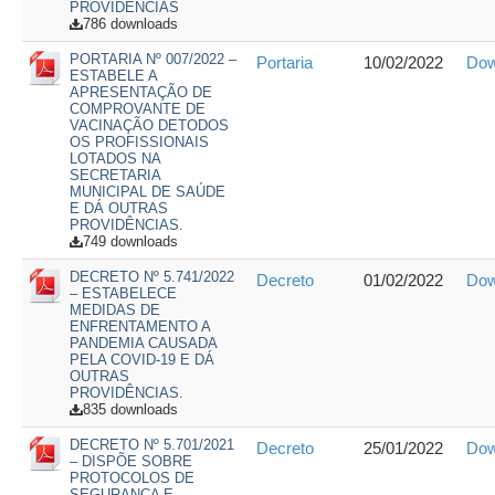
PROVIDENCIAS
786 downloads
PORTARIA Nº 007/2022 –
Portaria
10/02/2022
Dow
ESTABELE A
APRESENTAÇÃO DE
COMPROVANTE DE
VACINAÇÃO DETODOS
OS PROFISSIONAIS
LOTADOS NA
SECRETARIA
MUNICIPAL DE SAÚDE
E DÁ OUTRAS
PROVIDÊNCIAS.
749 downloads
DECRETO Nº 5.741/2022
Decreto
01/02/2022
Dow
– ESTABELECE
MEDIDAS DE
ENFRENTAMENTO A
PANDEMIA CAUSADA
PELA COVID-19 E DÁ
OUTRAS
PROVIDÊNCIAS.
835 downloads
DECRETO Nº 5.701/2021
Decreto
25/01/2022
Dow
– DISPÕE SOBRE
PROTOCOLOS DE
SEGURANÇA E