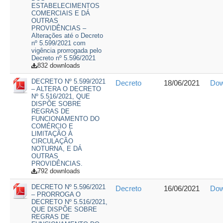
ESTABELECIMENTOS
COMERCIAIS E DÁ
OUTRAS
PROVIDÊNCIAS –
Alterações até o Decreto
nº 5.599/2021 com
vigência prorrogada pelo
Decreto nº 5.596/2021
832 downloads
DECRETO Nº 5.599/2021
Decreto
18/06/2021
Dow
– ALTERA O DECRETO
Nº 5.516/2021, QUE
DISPÕE SOBRE
REGRAS DE
FUNCIONAMENTO DO
COMÉRCIO E
LIMITAÇÃO À
CIRCULAÇÃO
NOTURNA, E DÁ
OUTRAS
PROVIDÊNCIAS.
792 downloads
DECRETO Nº 5.596/2021
Decreto
16/06/2021
Dow
– PRORROGA O
DECRETO Nº 5.516/2021,
QUE DISPÕE SOBRE
REGRAS DE