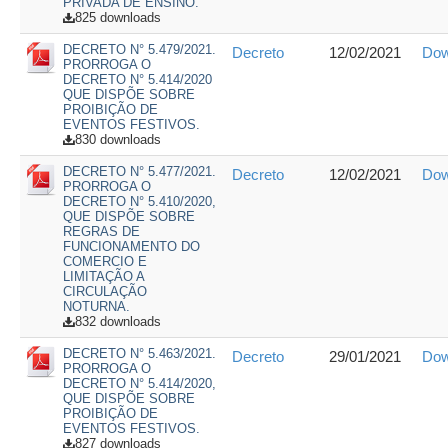
PRIVADA DE ENSINO.
825 downloads
DECRETO N° 5.479/2021.
Decreto
12/02/2021
Dow
PRORROGA O
DECRETO N° 5.414/2020
QUE DISPÕE SOBRE
PROIBIÇÃO DE
EVENTOS FESTIVOS.
830 downloads
DECRETO N° 5.477/2021.
Decreto
12/02/2021
Dow
PRORROGA O
DECRETO N° 5.410/2020,
QUE DISPÕE SOBRE
REGRAS DE
FUNCIONAMENTO DO
COMERCIO E
LIMITAÇÃO A
CIRCULAÇÃO
NOTURNA.
832 downloads
DECRETO N° 5.463/2021.
Decreto
29/01/2021
Dow
PRORROGA O
DECRETO N° 5.414/2020,
QUE DISPÕE SOBRE
PROIBIÇÃO DE
EVENTOS FESTIVOS.
827 downloads