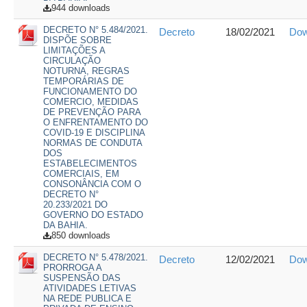
944 downloads
DECRETO N° 5.484/2021.
Decreto
18/02/2021
Dow
DISPÕE SOBRE
LIMITAÇÕES A
CIRCULAÇÃO
NOTURNA, REGRAS
TEMPORÁRIAS DE
FUNCIONAMENTO DO
COMERCIO, MEDIDAS
DE PREVENÇÃO PARA
O ENFRENTAMENTO DO
COVID-19 E DISCIPLINA
NORMAS DE CONDUTA
DOS
ESTABELECIMENTOS
COMERCIAIS, EM
CONSONÂNCIA COM O
DECRETO N°
20.233/2021 DO
GOVERNO DO ESTADO
DA BAHIA.
850 downloads
DECRETO N° 5.478/2021.
Decreto
12/02/2021
Dow
PRORROGA A
SUSPENSÃO DAS
ATIVIDADES LETIVAS
NA REDE PUBLICA E