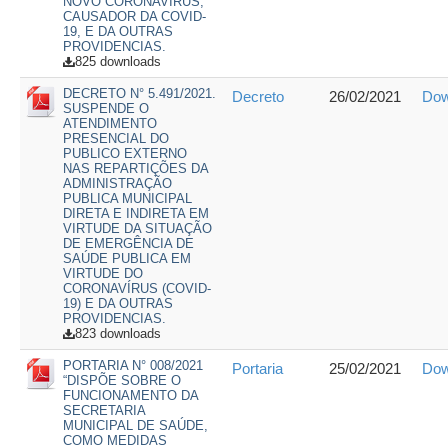
NOVO CORONAVÍRUS,
CAUSADOR DA COVID-
19, E DA OUTRAS
PROVIDENCIAS.
825 downloads
DECRETO N° 5.491/2021.
Decreto
26/02/2021
Dow
SUSPENDE O
ATENDIMENTO
PRESENCIAL DO
PUBLICO EXTERNO
NAS REPARTIÇÕES DA
ADMINISTRAÇÃO
PUBLICA MUNICIPAL
DIRETA E INDIRETA EM
VIRTUDE DA SITUAÇÃO
DE EMERGÊNCIA DE
SAÚDE PUBLICA EM
VIRTUDE DO
CORONAVÍRUS (COVID-
19) E DA OUTRAS
PROVIDENCIAS.
823 downloads
PORTARIA N° 008/2021
Portaria
25/02/2021
Dow
“DISPÕE SOBRE O
FUNCIONAMENTO DA
SECRETARIA
MUNICIPAL DE SAÚDE,
COMO MEDIDAS