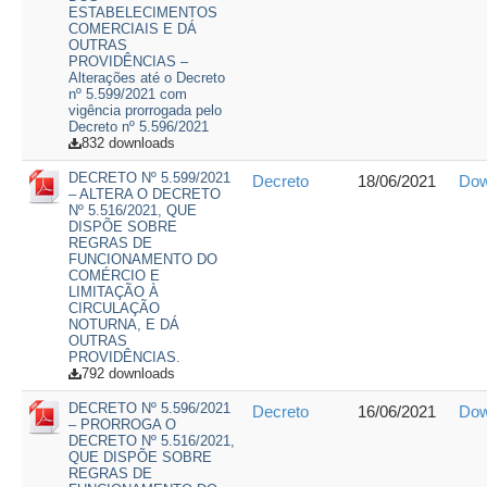
ESTABELECIMENTOS
COMERCIAIS E DÁ
OUTRAS
PROVIDÊNCIAS –
Alterações até o Decreto
nº 5.599/2021 com
vigência prorrogada pelo
Decreto nº 5.596/2021
832 downloads
DECRETO Nº 5.599/2021
Decreto
18/06/2021
Dow
– ALTERA O DECRETO
Nº 5.516/2021, QUE
DISPÕE SOBRE
REGRAS DE
FUNCIONAMENTO DO
COMÉRCIO E
LIMITAÇÃO À
CIRCULAÇÃO
NOTURNA, E DÁ
OUTRAS
PROVIDÊNCIAS.
792 downloads
DECRETO Nº 5.596/2021
Decreto
16/06/2021
Dow
– PRORROGA O
DECRETO Nº 5.516/2021,
QUE DISPÕE SOBRE
REGRAS DE