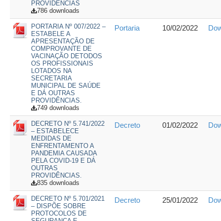
PROVIDENCIAS
786 downloads
PORTARIA Nº 007/2022 –
Portaria
10/02/2022
Dow
ESTABELE A
APRESENTAÇÃO DE
COMPROVANTE DE
VACINAÇÃO DETODOS
OS PROFISSIONAIS
LOTADOS NA
SECRETARIA
MUNICIPAL DE SAÚDE
E DÁ OUTRAS
PROVIDÊNCIAS.
749 downloads
DECRETO Nº 5.741/2022
Decreto
01/02/2022
Dow
– ESTABELECE
MEDIDAS DE
ENFRENTAMENTO A
PANDEMIA CAUSADA
PELA COVID-19 E DÁ
OUTRAS
PROVIDÊNCIAS.
835 downloads
DECRETO Nº 5.701/2021
Decreto
25/01/2022
Dow
– DISPÕE SOBRE
PROTOCOLOS DE
SEGURANÇA E