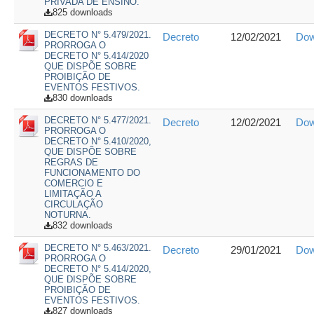
PRIVADA DE ENSINO.
825 downloads
DECRETO N° 5.479/2021.
Decreto
12/02/2021
Dow
PRORROGA O
DECRETO N° 5.414/2020
QUE DISPÕE SOBRE
PROIBIÇÃO DE
EVENTOS FESTIVOS.
830 downloads
DECRETO N° 5.477/2021.
Decreto
12/02/2021
Dow
PRORROGA O
DECRETO N° 5.410/2020,
QUE DISPÕE SOBRE
REGRAS DE
FUNCIONAMENTO DO
COMERCIO E
LIMITAÇÃO A
CIRCULAÇÃO
NOTURNA.
832 downloads
DECRETO N° 5.463/2021.
Decreto
29/01/2021
Dow
PRORROGA O
DECRETO N° 5.414/2020,
QUE DISPÕE SOBRE
PROIBIÇÃO DE
EVENTOS FESTIVOS.
827 downloads