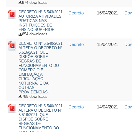
974 downloads
DECRETO N° 5.543/2021.
Decreto
16/04/2021
Dow
AUTORIZA ATIVIDADES
PRATICAS NAS
INSTITUIÇÕES DE
ENSINO SUPERIOR.
854 downloads
DECRETO N° 5.540/2021.
Decreto
15/04/2021
Dow
ALTERA O DECRETO N°
5.516/2021, QUE
DISPÕE SOBRE
REGRAS DE
FUNCIONAMENTO DO
COMERCIO E
LIMITAÇÃO A
CIRCULAÇÃO
NOTURNA, E DA
OUTRAS
PROVIDENCIAS.
799 downloads
DECRETO N° 5.540/2021.
Decreto
14/04/2021
Dow
ALTERA O DECRETO N°
5.516/2021, QUE
DISPÕE SOBRE
REGRAS DE
FUNCIONAMENTO DO