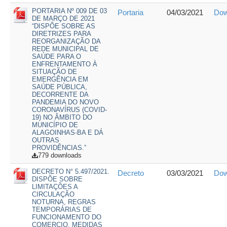
PORTARIA Nº 009 DE 03
Portaria
04/03/2021
Dow
DE MARÇO DE 2021
“DISPÕE SOBRE AS
DIRETRIZES PARA
REORGANIZAÇÃO DA
REDE MUNICIPAL DE
SAÚDE PARA O
ENFRENTAMENTO À
SITUAÇÃO DE
EMERGÊNCIA EM
SAÚDE PÚBLICA,
DECORRENTE DA
PANDEMIA DO NOVO
CORONAVÍRUS (COVID-
19) NO ÂMBITO DO
MUNICÍPIO DE
ALAGOINHAS-BA E DÁ
OUTRAS
PROVIDÊNCIAS.”
779 downloads
DECRETO N° 5.497/2021.
Decreto
03/03/2021
Dow
DISPÕE SOBRE
LIMITAÇÕES A
CIRCULAÇÃO
NOTURNA, REGRAS
TEMPORÁRIAS DE
FUNCIONAMENTO DO
COMERCIO, MEDIDAS