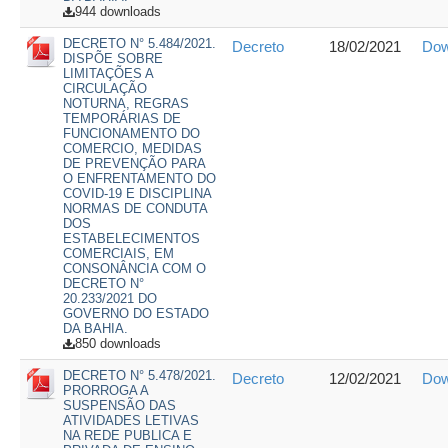
944 downloads
DECRETO N° 5.484/2021.
Decreto
18/02/2021
Dow
DISPÕE SOBRE
LIMITAÇÕES A
CIRCULAÇÃO
NOTURNA, REGRAS
TEMPORÁRIAS DE
FUNCIONAMENTO DO
COMERCIO, MEDIDAS
DE PREVENÇÃO PARA
O ENFRENTAMENTO DO
COVID-19 E DISCIPLINA
NORMAS DE CONDUTA
DOS
ESTABELECIMENTOS
COMERCIAIS, EM
CONSONÂNCIA COM O
DECRETO N°
20.233/2021 DO
GOVERNO DO ESTADO
DA BAHIA.
850 downloads
DECRETO N° 5.478/2021.
Decreto
12/02/2021
Dow
PRORROGA A
SUSPENSÃO DAS
ATIVIDADES LETIVAS
NA REDE PUBLICA E