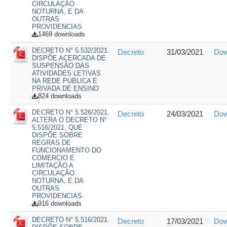
CIRCULAÇÃO
NOTURNA, E DA
OUTRAS
PROVIDENCIAS
1469 downloads
DECRETO N° 5.532/2021.
Decreto
31/03/2021
Dow
DISPÕE ACERCADA DE
SUSPENSÃO DAS
ATIVIDADES LETIVAS
NA REDE PUBLICA E
PRIVADA DE ENSINO
824 downloads
DECRETO N° 5.526/2021.
Decreto
24/03/2021
Dow
ALTERA O DECRETO N°
5.516/2021, QUE
DISPÕE SOBRE
REGRAS DE
FUNCIONAMENTO DO
COMERCIO E
LIMITAÇÃO A
CIRCULAÇÃO
NOTURNA, E DA
OUTRAS
PROVIDENCIAS.
916 downloads
DECRETO N° 5.516/2021.
Decreto
17/03/2021
Dow